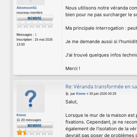
s
a
Nous utilisons notre véranda co
Alexmoon51
g
nouveau membre
bien pour ne pas surcharger le so
e
Ma principale interrogation : pe
Messages :
1
Inscription :
16 mai 2026
Je me demande aussi si l'humidit
13:00
J'ai trouvé quelques infos techni
Merci !
Re: Véranda transformée en sa
M
par
Kimm
»
30 juin 2026 00:29
e
Salut,
s
s
a
Lorsque le mur de la maison est 
Kimm
g
11-20 messages
fixations. Cependant, je ne recom
e
également de l'isolation de la vé
devrait pas poser de problèmes p