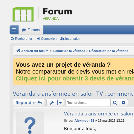
Forums
ac
Rechercher
Connexion
Inscription
co
Accueil du forum
Autour de la véranda
Décoration de la véranda
ur
Vous avez un projet de véranda ?
ci
Notre comparateur de devis vous met en rela
s
Cliquez ici pour obtenir 3 devis de véran
Véranda transformée en salon TV : comment 
Recherc
Rec
Répondre
Véranda transformée en salon 
M
par
Alexmoon51
»
16 mai 2026 13:21
e
Bonjour à tous,
s