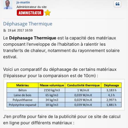
js-martin
Administrateur du site
Déphasage Thermique
M
19 juil. 2017 16:59
e
Le
Déphasage Thermique
est la capacité des matériaux
s
composant l'enveloppe de l'habitation à ralentir les
s
a
transferts de chaleur, notamment du rayonnement solaire
g
estival.
e
Voici un comparatif du déphasage de certains matériaux
(l'épaisseur pour la comparaison est de 10cm) :
J'en profite pour faire de la publicité pour ce site de calcul
en ligne pour différents matériaux :