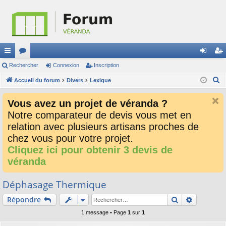
ac
Rechercher
or
Connexion
Inscription
on
ns
R
co
Accueil du forum
u
Divers
Lexique
ne
cri
e
ur
m
xi
pti
Vous avez un projet de véranda ?
c
ci
s
on
on
Notre comparateur de devis vous met en
h
relation avec plusieurs artisans proches de
e
s
r
chez vous pour votre projet.
c
Cliquez ici pour obtenir 3 devis de
h
véranda
e
r
Déphasage Thermique
Rechercher
Recherch
Répondre
1 message • Page
1
sur
1