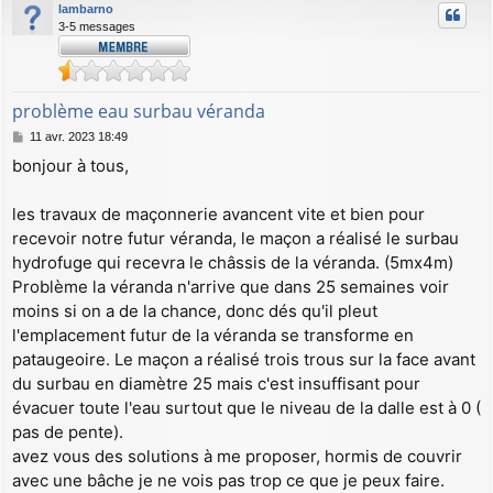
lambarno
3-5 messages
problème eau surbau véranda
M
11 avr. 2023 18:49
e
bonjour à tous,
s
s
a
les travaux de maçonnerie avancent vite et bien pour
g
recevoir notre futur véranda, le maçon a réalisé le surbau
e
hydrofuge qui recevra le châssis de la véranda. (5mx4m)
Problème la véranda n'arrive que dans 25 semaines voir
moins si on a de la chance, donc dés qu'il pleut
l'emplacement futur de la véranda se transforme en
pataugeoire. Le maçon a réalisé trois trous sur la face avant
du surbau en diamètre 25 mais c'est insuffisant pour
évacuer toute l'eau surtout que le niveau de la dalle est à 0 (
pas de pente).
avez vous des solutions à me proposer, hormis de couvrir
avec une bâche je ne vois pas trop ce que je peux faire.