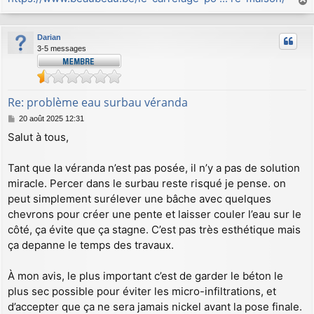
a
u
Darian
t
3-5 messages
Re: problème eau surbau véranda
M
20 août 2025 12:31
e
Salut à tous,
s
s
a
Tant que la véranda n’est pas posée, il n’y a pas de solution
g
miracle. Percer dans le surbau reste risqué je pense. on
e
peut simplement surélever une bâche avec quelques
chevrons pour créer une pente et laisser couler l’eau sur le
côté, ça évite que ça stagne. C’est pas très esthétique mais
ça depanne le temps des travaux.
À mon avis, le plus important c’est de garder le béton le
plus sec possible pour éviter les micro-infiltrations, et
d’accepter que ça ne sera jamais nickel avant la pose finale.