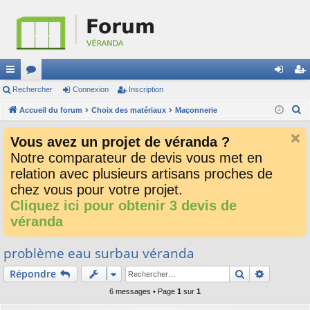
ac
Rechercher
or
Connexion
Inscription
on
ns
R
co
Accueil du forum
u
Choix des matériaux
Maçonnerie
ne
cri
e
ur
m
xi
pti
Vous avez un projet de véranda ?
c
ci
s
on
on
Notre comparateur de devis vous met en
h
relation avec plusieurs artisans proches de
e
s
r
chez vous pour votre projet.
c
Cliquez ici pour obtenir 3 devis de
h
véranda
e
r
problème eau surbau véranda
Rechercher
Recherch
Répondre
6 messages • Page
1
sur
1