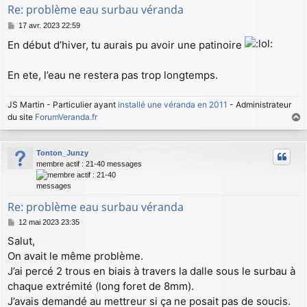
Re: problème eau surbau véranda
M
17 avr. 2023 22:59
e
En début d’hiver, tu aurais pu avoir une patinoire
s
s
a
En ete, l’eau ne restera pas trop longtemps.
g
e
JS Martin - Particulier ayant
installé une véranda en 2011
- Administrateur
du site
ForumVeranda.fr
a
u
Tonton_Junzy
t
membre actif : 21-40 messages
Re: problème eau surbau véranda
M
12 mai 2023 23:35
e
Salut,
s
On avait le même problème.
s
a
J’ai percé 2 trous en biais à travers la dalle sous le surbau à
g
chaque extrémité (long foret de 8mm).
e
J’avais demandé au mettreur si ça ne posait pas de soucis.