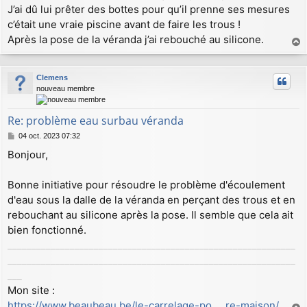
J’ai dû lui prêter des bottes pour qu’il prenne ses mesures
c’était une vraie piscine avant de faire les trous !
Après la pose de la véranda j’ai rebouché au silicone.
a
u
Clemens
t
nouveau membre
Re: problème eau surbau véranda
M
04 oct. 2023 07:32
e
Bonjour,
s
s
a
Bonne initiative pour résoudre le problème d'écoulement
g
d'eau sous la dalle de la véranda en perçant des trous et en
e
rebouchant au silicone après la pose. Il semble que cela ait
bien fonctionné.
____________________________________________________________
____________________________________________________________
___
Mon site :
https://www.beaubeau.be/le-carrelage-po ... re-maison/