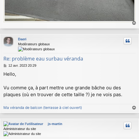
a
u
Daeri
t
Modérateurs globaux
Re: problème eau surbau véranda
M
12 avr. 2023 20:29
e
Hello,
s
s
a
Vu comme ça, à part mettre une grande bâche ou des
g
plaques (où en trouver de cette taille ?) je ne vois pas.
e
Ma véranda de balcon (terrasse à ciel ouvert)
a
u
js-martin
t
Administrateur du site