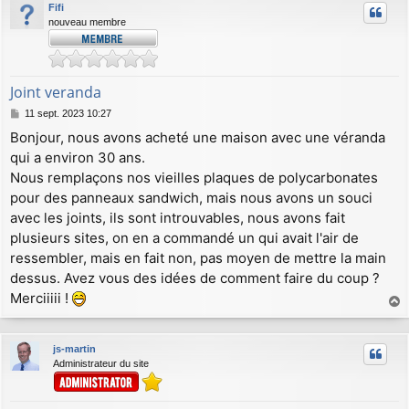
Fifi
nouveau membre
Joint veranda
M
11 sept. 2023 10:27
e
Bonjour, nous avons acheté une maison avec une véranda
s
qui a environ 30 ans.
s
a
Nous remplaçons nos vieilles plaques de polycarbonates
g
pour des panneaux sandwich, mais nous avons un souci
e
avec les joints, ils sont introuvables, nous avons fait
plusieurs sites, on en a commandé un qui avait l'air de
ressembler, mais en fait non, pas moyen de mettre la main
dessus. Avez vous des idées de comment faire du coup ?
Merciiiii !
a
u
js-martin
t
Administrateur du site