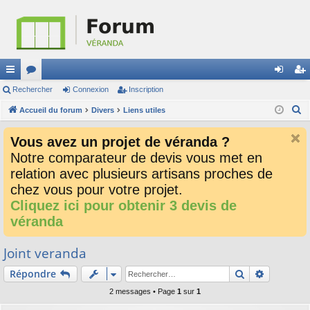
ac
Rechercher
or
Connexion
Inscription
on
ns
R
co
Accueil du forum
u
Divers
Liens utiles
ne
cri
e
ur
m
xi
pti
Vous avez un projet de véranda ?
c
ci
s
on
on
Notre comparateur de devis vous met en
h
relation avec plusieurs artisans proches de
e
s
r
chez vous pour votre projet.
c
Cliquez ici pour obtenir 3 devis de
h
véranda
e
r
Joint veranda
Rechercher
Recherch
Répondre
2 messages • Page
1
sur
1