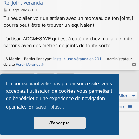
Re: Joint veranda
M
11 sept. 2023 21:11
e
Tu peux aller voir un artisan avec un morceau de ton joint, il
s
pourra peut-être te trouver un équivalent.
s
a
g
L'artisan ADCM-SAVE qui est à coté de chez moi a plein de
e
cartons avec des mètres de joints de toute sorte...
JS Martin - Particulier ayant
installé une véranda en 2011
- Administrateur
du site
ForumVeranda.fr
a
u
Répondre
t
En poursuivant votre navigation sur ce site, vous
2 messages • Page
1
sur
1
acceptez l’utilisation de cookies vous permettant
Aller
de bénéficier d’une expérience de navigation
optimale.
En savoir plus…
Accueil du forum
Nous contacter
Développé par
phpBB
® Forum Software © phpBB Limited
J’accepte
Style par
Arty
&
halilesen
Traduction française officielle
©
Qiaeru
Confidentialité
|
Conditions