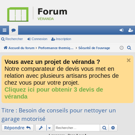
ac
Rechercher
or
Connexion
Inscription
on
ns
R
co
Accueil du forum
u
Performance thermique, acoustique, résistance à l'eau, l'air et le vent, sécurité
Sécurité de l'ouvrage
ne
cri
e
ur
m
xi
pti
Vous avez un projet de véranda ?
c
ci
s
on
on
Notre comparateur de devis vous met en
h
relation avec plusieurs artisans proches de
e
s
r
chez vous pour votre projet.
c
Cliquez ici pour obtenir 3 devis de
h
véranda
e
r
Titre : Besoin de conseils pour nettoyer un
garage motorisé
Rechercher
Recherch
Répondre