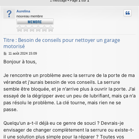
1 message • Page
1
sur
1
Aurelina
nouveau membre
Titre : Besoin de conseils pour nettoyer un garage
motorisé
M
11 août 2024 15:09
e
Bonjour à tous,
s
s
a
Je rencontre un problème avec la serrure de la porte de ma
g
véranda et j'aurais besoin de vos conseils. La serrure
e
semble être bloquée, et je n'arrive plus à ouvrir la porte. J'ai
essayé de la dégripper avec un peu de lubrifiant, mais ça n'a
pas résolu le problème. La clé tourne, mais rien ne se
passe.
Quelqu'un a-t-il déjà eu ce genre de souci ? Devrais-je
envisager de changer complètement la serrure ou existe-t-
il une solution plus simple pour la réparer ? Toutes vos