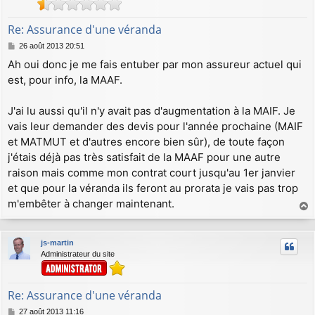
Re: Assurance d'une véranda
M
26 août 2013 20:51
e
Ah oui donc je me fais entuber par mon assureur actuel qui
s
est, pour info, la MAAF.
s
a
g
J'ai lu aussi qu'il n'y avait pas d'augmentation à la MAIF. Je
e
vais leur demander des devis pour l'année prochaine (MAIF
et MATMUT et d'autres encore bien sûr), de toute façon
j'étais déjà pas très satisfait de la MAAF pour une autre
raison mais comme mon contrat court jusqu'au 1er janvier
et que pour la véranda ils feront au prorata je vais pas trop
m'embêter à changer maintenant.
a
u
js-martin
t
Administrateur du site
Re: Assurance d'une véranda
M
27 août 2013 11:16