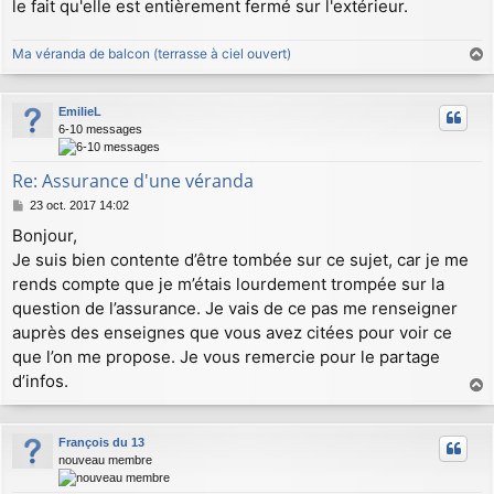
le fait qu'elle est entièrement fermé sur l'extérieur.
e
Ma véranda de balcon (terrasse à ciel ouvert)
a
u
EmilieL
t
6-10 messages
Re: Assurance d'une véranda
M
23 oct. 2017 14:02
e
Bonjour,
s
Je suis bien contente d’être tombée sur ce sujet, car je me
s
a
rends compte que je m’étais lourdement trompée sur la
g
question de l’assurance. Je vais de ce pas me renseigner
e
auprès des enseignes que vous avez citées pour voir ce
que l’on me propose. Je vous remercie pour le partage
d’infos.
a
u
François du 13
t
nouveau membre