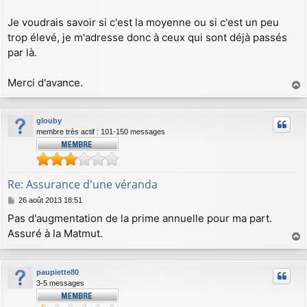
Je voudrais savoir si c'est la moyenne ou si c'est un peu
trop élevé, je m'adresse donc à ceux qui sont déjà passés
par là.
Merci d'avance.
a
u
glouby
t
membre très actif : 101-150 messages
Re: Assurance d'une véranda
M
26 août 2013 18:51
e
Pas d'augmentation de la prime annuelle pour ma part.
s
Assuré à la Matmut.
s
a
a
g
u
e
paupiette80
t
3-5 messages