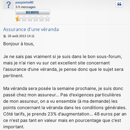
paupiette80
3-5 messages
Assurance d'une véranda
M
26 août 2013 14:11
e
Bonjour à tous,
s
s
a
Je ne sais pas vraiment si je suis dans le bon sous-forum,
g
mais je n'ai rien vu sur cet excellent site concernant
e
l'assurance d'une véranda, je pense donc que le sujet sera
pertinent.
Ma véranda sera posée la semaine prochaine, je suis donc
passé chez mon assureur... Pas d'exigences particulières
de mon assureur, on a vu ensemble (à ma demande) les
points concernant la véranda dans les conditions générales.
Côté tarifs, je prends 23% d'augmentation... 48 euros par an
ce n'est pas tant en valeur mais en pourcentage que c'est
important.