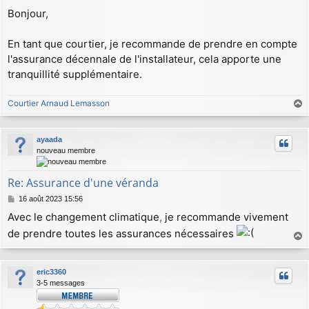
e
Bonjour,
s
s
a
En tant que courtier, je recommande de prendre en compte
g
l'assurance décennale de l'installateur, cela apporte une
e
tranquillité supplémentaire.
Courtier Arnaud Lemasson
a
u
ayaada
t
nouveau membre
Re: Assurance d'une véranda
M
16 août 2023 15:56
e
Avec le changement climatique
,
je recommande vivement
s
s
de prendre toutes les assurances nécessaires
a
a
g
u
e
eric3360
t
3-5 messages