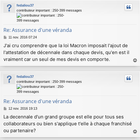
u
fedaliou37
t
contributeur important : 250-399 messages
Re: Assurance d'une véranda
M
11 nov. 2016 07:24
e
J'ai cru comprendre que la loi Macron imposait l'ajout de
s
l'attestation de décennale dans chaque devis, qu'en est il
s
a
vraiment car un seul de mes devis en comporte.
g
a
e
u
fedaliou37
t
contributeur important : 250-399 messages
Re: Assurance d'une véranda
M
12 nov. 2016 19:13
e
La decennale d'un grand groupe est elle pour tous ses
s
collaborateurs ou bien s'applique t'elle à chaque franchisé
s
a
ou partenaire?
g
a
e