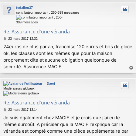
u
fedaliou37
t
contributeur important : 250-399 messages
Re: Assurance d'une véranda
M
23 mars 2017 12:32
e
24euros de plus par an, franchise 120 euros et bris de glace
s
ok, les clauses sont les mêmes que pour la maison
s
a
proprement dite et aucune obligation quelconque de
g
securité. Assurance MACIF
e
a
u
Daeri
t
Modérateurs globaux
Re: Assurance d'une véranda
M
23 mars 2017 13:14
e
Je suis également chez MACIF et je crois que j'ai eu le
s
même surcoût. A préciser que la MACIF l'explique car la
s
a
véranda est compté comme une pièce supplémentaire par
g