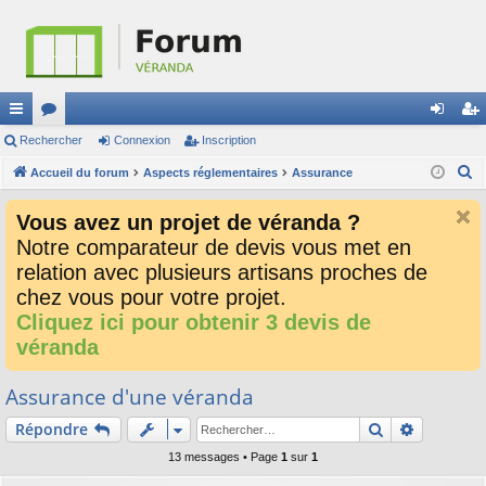
ac
Rechercher
or
Connexion
Inscription
on
ns
R
co
Accueil du forum
u
Aspects réglementaires
Assurance
ne
cri
e
ur
m
xi
pti
Vous avez un projet de véranda ?
c
ci
s
on
on
Notre comparateur de devis vous met en
h
relation avec plusieurs artisans proches de
e
s
r
chez vous pour votre projet.
c
Cliquez ici pour obtenir 3 devis de
h
véranda
e
r
Assurance d'une véranda
Rechercher
Recherch
Répondre
13 messages • Page
1
sur
1