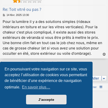
Re: Toit vitré ou pas ?
M
14 févr. 2025 13:30
e
Pour la lumière il y a des solutions simples (rideaux
s
intérieurs en toiture et sur les vitres verticales). Pour la
s
a
chaleur c'est plus compliqué, il existe aussi des stores
g
extérieurs de véranda si vous être prêts à mettre le prix.
e
Une bonne clim fait en tout cas le job chez nous, même en
cas de grosse chaleur (et si vous avez une solution pour
occulter en été, store extérieur ou voile d'ombrage).
a
u
Répondre
t
En poursuivant votre navigation sur ce site, vous
6 messages • Page
1
sur
1
acceptez l’utilisation de cookies vous permettant
Aller
de bénéficier d’une expérience de navigation
optimale.
En savoir plus…
Accueil du forum
Nous contacter
Développé par
phpBB
® Forum Software © phpBB Limited
J’accepte
Style par
Arty
&
halilesen
Traduction française officielle
©
Qiaeru