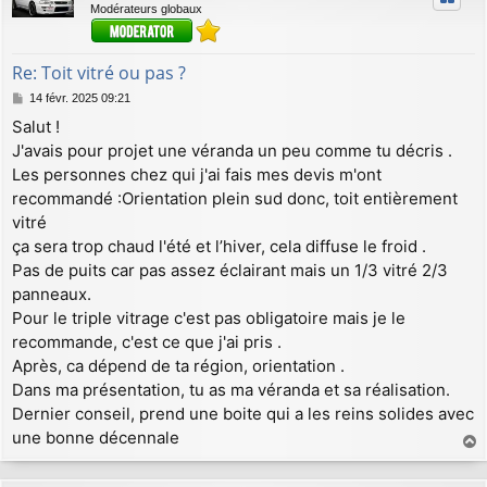
Modérateurs globaux
Re: Toit vitré ou pas ?
M
14 févr. 2025 09:21
e
Salut !
s
J'avais pour projet une véranda un peu comme tu décris .
s
a
Les personnes chez qui j'ai fais mes devis m'ont
g
recommandé :Orientation plein sud donc, toit entièrement
e
vitré
ça sera trop chaud l'été et l’hiver, cela diffuse le froid .
Pas de puits car pas assez éclairant mais un 1/3 vitré 2/3
panneaux.
Pour le triple vitrage c'est pas obligatoire mais je le
recommande, c'est ce que j'ai pris .
Après, ca dépend de ta région, orientation .
Dans ma présentation, tu as ma véranda et sa réalisation.
Dernier conseil, prend une boite qui a les reins solides avec
une bonne décennale
a
u