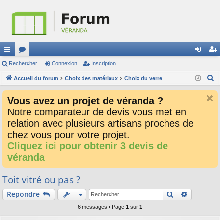
ac
Rechercher
or
Connexion
Inscription
on
ns
R
co
Accueil du forum
u
Choix des matériaux
Choix du verre
ne
cri
e
ur
m
xi
pti
Vous avez un projet de véranda ?
c
ci
s
on
on
Notre comparateur de devis vous met en
h
relation avec plusieurs artisans proches de
e
s
r
chez vous pour votre projet.
c
Cliquez ici pour obtenir 3 devis de
h
véranda
e
r
Toit vitré ou pas ?
Rechercher
Recherch
Répondre
6 messages • Page
1
sur
1