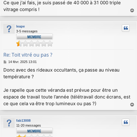
Ce que j'ai fais, je suis passé de 40 000 à 31 000 triple
vitrage compris !
a
u
leape
t
3-5 messages
Re: Toit vitré ou pas ?
M
14 févr. 2025 13:01
e
Donc avec des rideaux occultants, ça passe au niveau
s
température ?
s
a
g
Je rapelle que cette véranda est prévue pour être un
e
espace de travail toute l’année (télétravail donc écrans, est
ce que cela va être trop lumineux ou pas ?)
a
u
fab13008
t
11-20 messages