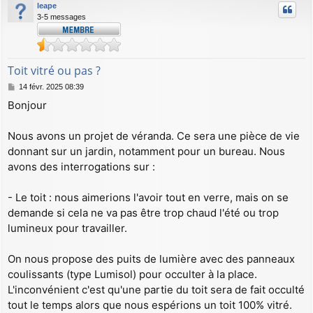
leape
3-5 messages
Toit vitré ou pas ?
M
14 févr. 2025 08:39
e
Bonjour
s
s
a
Nous avons un projet de véranda. Ce sera une pièce de vie
g
donnant sur un jardin, notamment pour un bureau. Nous
e
avons des interrogations sur :
- Le toit : nous aimerions l'avoir tout en verre, mais on se
demande si cela ne va pas être trop chaud l'été ou trop
lumineux pour travailler.
On nous propose des puits de lumière avec des panneaux
coulissants (type Lumisol) pour occulter à la place.
L'inconvénient c'est qu'une partie du toit sera de fait occulté
tout le temps alors que nous espérions un toit 100% vitré.