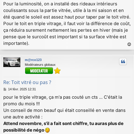
Pour la luminosité, on a installé des rideaux intérieurs
coulissants sous la partie vitrée, utile à la mi saison et en
été quand le soleil est assez haut pour taper par le toit vitré.
Pour le toit en triple vitrage, il faut voir la différence de coût,
ça réduira surement nettement les pertes en hiver (mais je
pense que le surcoût est important si ta surface vitrée est
importante).
a
u
m@rco123
t
Modérateurs globaux
Re: Toit vitré ou pas ?
M
14 févr. 2025 12:31
e
pour le triple vitrage, ça m'a pas couté un cts ... C'était la
s
promo du mois !!!
s
a
Un conseil de mon beauf qui était conseillé en vente dans
g
une autre activité :
e
Attend novembre, s'il a fait sont chiffre, tu auras plus de
possibilité de négo