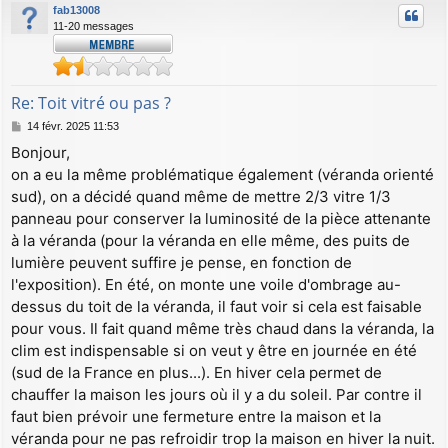
fab13008
t
11-20 messages
Re: Toit vitré ou pas ?
M
14 févr. 2025 11:53
e
Bonjour,
s
on a eu la même problématique également (véranda orienté
s
a
sud), on a décidé quand même de mettre 2/3 vitre 1/3
g
panneau pour conserver la luminosité de la pièce attenante
e
à la véranda (pour la véranda en elle même, des puits de
lumière peuvent suffire je pense, en fonction de
l'exposition). En été, on monte une voile d'ombrage au-
dessus du toit de la véranda, il faut voir si cela est faisable
pour vous. Il fait quand même très chaud dans la véranda, la
clim est indispensable si on veut y être en journée en été
(sud de la France en plus...). En hiver cela permet de
chauffer la maison les jours où il y a du soleil. Par contre il
faut bien prévoir une fermeture entre la maison et la
véranda pour ne pas refroidir trop la maison en hiver la nuit.