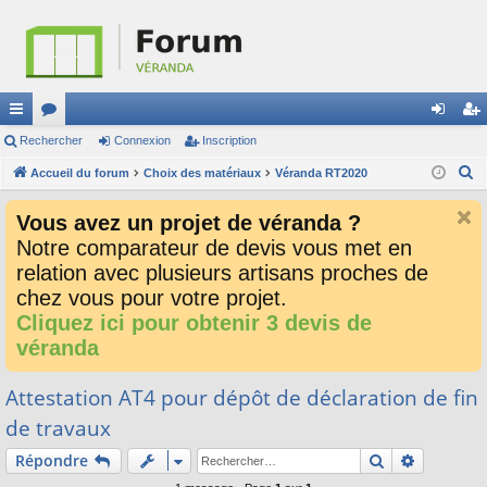
ac
Rechercher
or
Connexion
Inscription
on
ns
R
co
Accueil du forum
u
Choix des matériaux
Véranda RT2020
ne
cri
e
ur
m
xi
pti
Vous avez un projet de véranda ?
c
ci
s
on
on
Notre comparateur de devis vous met en
h
relation avec plusieurs artisans proches de
e
s
r
chez vous pour votre projet.
c
Cliquez ici pour obtenir 3 devis de
h
véranda
e
r
Attestation AT4 pour dépôt de déclaration de fin
de travaux
Rechercher
Recherch
Répondre