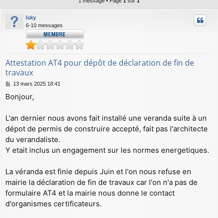
1 message • Page
1
sur
1
lsky
6-10 messages
Attestation AT4 pour dépôt de déclaration de fin de
travaux
M
13 mars 2025 18:41
e
Bonjour,
s
s
a
L'an dernier nous avons fait installé une veranda suite à un
g
dépot de permis de construire accepté, fait pas l'architecte
e
du verandaliste.
Y etait inclus un engagement sur les normes energetiques.
La véranda est finie depuis Juin et l'on nous refuse en
mairie la déclaration de fin de travaux car l'on n'a pas de
formulaire AT4 et la mairie nous donne le contact
d'organismes certificateurs.