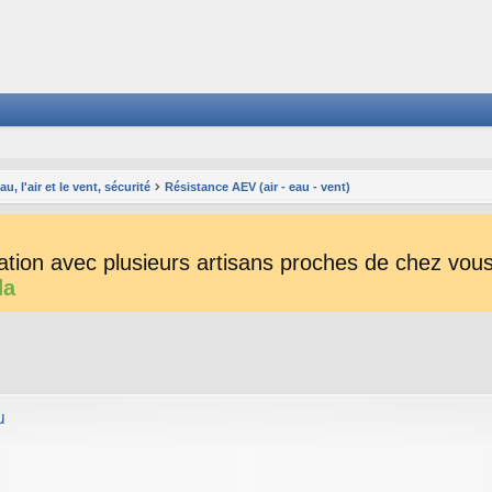
, l'air et le vent, sécurité
Résistance AEV (air - eau - vent)
tion avec plusieurs artisans proches de chez vous 
da
her
herche avancée
u