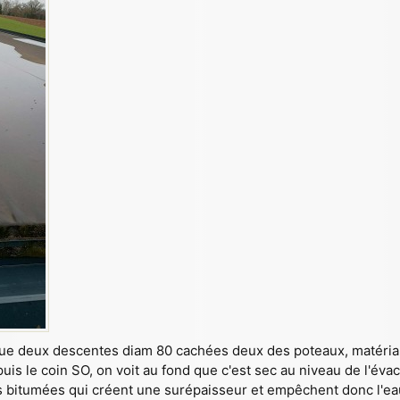
y a que deux descentes diam 80 cachées deux des poteaux, matéria
epuis le coin SO, on voit au fond que c'est sec au niveau de l'év
 bitumées qui créent une surépaisseur et empêchent donc l'eau 