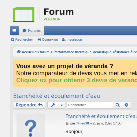
Forums
ac
Rechercher
Connexion
Inscription
co
Accueil du forum
Performance thermique, acoustique, résistance à l'eau
ur
Vous avez un projet de véranda ?
ci
Notre comparateur de devis vous met en rela
s
Cliquez ici pour obtenir 3 devis de véran
Etanchéité et écoulement d'eau
Recherc
Rec
Répondre
Etanchéité et écoulement d'ea
M
par
Thieu38
»
25 janv. 2026 17:08
e
Bonjour,
s