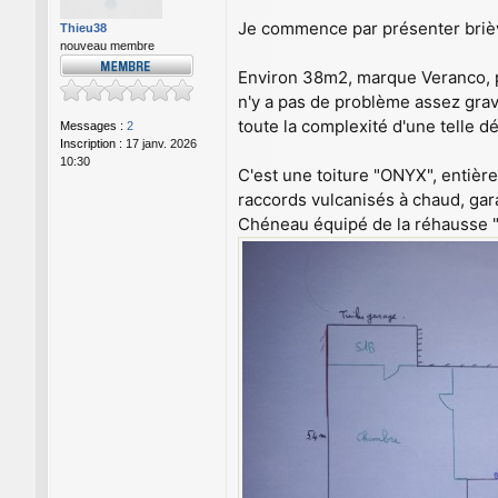
s
a
Je commence par présenter briè
Thieu38
g
nouveau membre
e
Environ 38m2, marque Veranco, pos
n'y a pas de problème assez grave
toute la complexité d'une telle 
Messages :
2
Inscription :
17 janv. 2026
10:30
C'est une toiture "ONYX", entiè
raccords vulcanisés à chaud, gar
Chéneau équipé de la réhausse "so