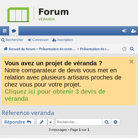
ac
Rechercher
or
Connexion
Inscription
on
ns
R
co
Accueil du forum
u
Présentation de votre véranda
Présentation de réalisations
ne
cri
e
ur
m
xi
pti
Vous avez un projet de véranda ?
c
ci
s
on
on
Notre comparateur de devis vous met en
h
relation avec plusieurs artisans proches de
e
s
r
chez vous pour votre projet.
c
Cliquez ici pour obtenir 3 devis de
h
véranda
e
r
Réference veranda
Rechercher
Recherch
Répondre
3 messages • Page
1
sur
1