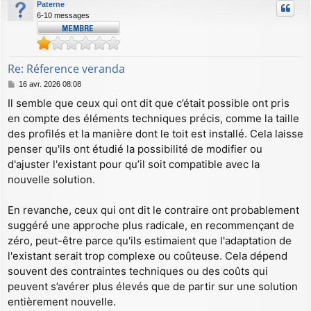
Paterne
t
6-10 messages
Re: Réference veranda
M
16 avr. 2026 08:08
e
Il semble que ceux qui ont dit que c’était possible ont pris
s
en compte des éléments techniques précis, comme la taille
s
a
des profilés et la manière dont le toit est installé. Cela laisse
g
penser qu'ils ont étudié la possibilité de modifier ou
e
d'ajuster l'existant pour qu’il soit compatible avec la
nouvelle solution.
En revanche, ceux qui ont dit le contraire ont probablement
suggéré une approche plus radicale, en recommençant de
zéro, peut-être parce qu'ils estimaient que l'adaptation de
l'existant serait trop complexe ou coûteuse. Cela dépend
souvent des contraintes techniques ou des coûts qui
peuvent s’avérer plus élevés que de partir sur une solution
entièrement nouvelle.