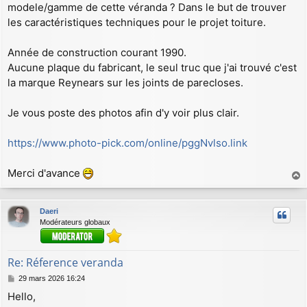
modele/gamme de cette véranda ? Dans le but de trouver
les caractéristiques techniques pour le projet toiture.
Année de construction courant 1990.
Aucune plaque du fabricant, le seul truc que j'ai trouvé c'est
la marque Reynears sur les joints de parecloses.
Je vous poste des photos afin d'y voir plus clair.
https://www.photo-pick.com/online/pggNvlso.link
Merci d'avance
a
u
Daeri
t
Modérateurs globaux
Re: Réference veranda
M
29 mars 2026 16:24
e
Hello,
s