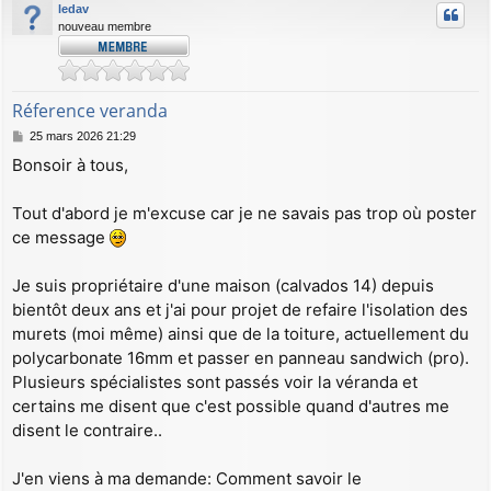
ledav
nouveau membre
Réference veranda
M
25 mars 2026 21:29
e
Bonsoir à tous,
s
s
a
Tout d'abord je m'excuse car je ne savais pas trop où poster
g
ce message
e
Je suis propriétaire d'une maison (calvados 14) depuis
bientôt deux ans et j'ai pour projet de refaire l'isolation des
murets (moi même) ainsi que de la toiture, actuellement du
polycarbonate 16mm et passer en panneau sandwich (pro).
Plusieurs spécialistes sont passés voir la véranda et
certains me disent que c'est possible quand d'autres me
disent le contraire..
J'en viens à ma demande: Comment savoir le