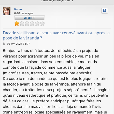
1 message • Page
1
sur
1
Rwan
6-10 messages
Façade vieillissante : vous avez rénové avant ou après la
pose de la véranda ?
M
16 avr. 2026 14:07
e
Bonjour à tous et à toutes. Je réfléchis à un projet de
s
véranda pour agrandir un peu la pièce de vie, mais en
s
a
regardant la maison dans son ensemble je me rends
g
compte que la façade commence aussi à fatiguer
e
(microfissures, traces, teinte passée par endroits).
Du coup je me demande ce qui est le plus logique : refaire
la façade avant la pose de la véranda, attendre la fin du
chantier, ou traiter les deux projets séparément ? J’imagine
qu’au niveau esthétique et pratique, certains ont peut-être
déjà eu ce cas. Je préfère anticiper plutôt que faire les
choses dans le mauvais ordre. J'ai déjà demandé l'avis
d'une entreprise locale spécialisée en ravalement, mais je