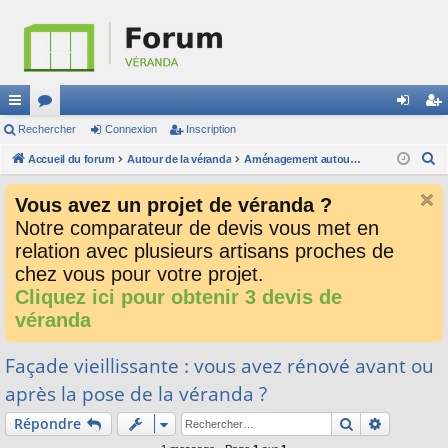
ac
Rechercher
or
Connexion
Inscription
on
ns
R
co
Accueil du forum
u
Autour de la véranda
Aménagement autour de la véranda
ne
cri
e
ur
m
xi
pti
Vous avez un projet de véranda ?
c
ci
s
on
on
Notre comparateur de devis vous met en
h
relation avec plusieurs artisans proches de
e
s
r
chez vous pour votre projet.
c
Cliquez ici pour obtenir 3 devis de
h
véranda
e
r
Façade vieillissante : vous avez rénové avant ou
après la pose de la véranda ?
Rechercher
Recherch
Répondre