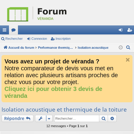
ac
Rechercher
or
Connexion
Inscription
on
ns
R
co
Accueil du forum
u
Performance thermique, acoustique, résistance à l'eau, l'air et le vent, sécurité
Isolation acoustique
ne
cri
e
ur
m
xi
pti
Vous avez un projet de véranda ?
c
ci
s
on
on
Notre comparateur de devis vous met en
h
relation avec plusieurs artisans proches de
e
s
r
chez vous pour votre projet.
c
Cliquez ici pour obtenir 3 devis de
h
véranda
e
r
Isolation acoustique et thermique de la toiture
Rechercher
Recherch
Répondre
12 messages • Page
1
sur
1