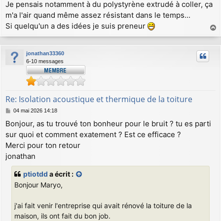
Je pensais notamment à du polystyrène extrudé à coller, ça
m'a l'air quand même assez résistant dans le temps...
Si quelqu'un a des idées je suis preneur
a
u
jonathan33360
t
6-10 messages
Re: Isolation acoustique et thermique de la toiture
M
04 mai 2026 14:18
e
Bonjour, as tu trouvé ton bonheur pour le bruit ? tu es parti
s
sur quoi et comment exatement ? Est ce efficace ?
s
a
Merci pour ton retour
g
jonathan
e
ptiotdd
a écrit :
Bonjour Maryo,
j'ai fait venir l'entreprise qui avait rénové la toiture de la
maison, ils ont fait du bon job.