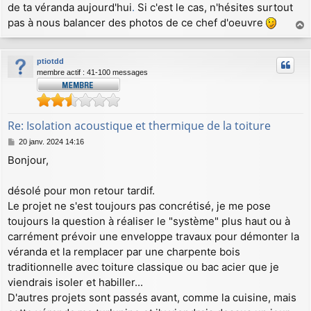
de ta véranda aujourd'hui
.
Si c'est le cas, n'hésites surtout
pas à nous balancer des photos de ce chef d'oeuvre
a
u
ptiotdd
t
membre actif : 41-100 messages
Re: Isolation acoustique et thermique de la toiture
M
20 janv. 2024 14:16
e
Bonjour,
s
s
a
désolé pour mon retour tardif.
g
Le projet ne s'est toujours pas concrétisé, je me pose
e
toujours la question à réaliser le "système" plus haut ou à
carrément prévoir une enveloppe travaux pour démonter la
véranda et la remplacer par une charpente bois
traditionnelle avec toiture classique ou bac acier que je
viendrais isoler et habiller...
D'autres projets sont passés avant, comme la cuisine, mais