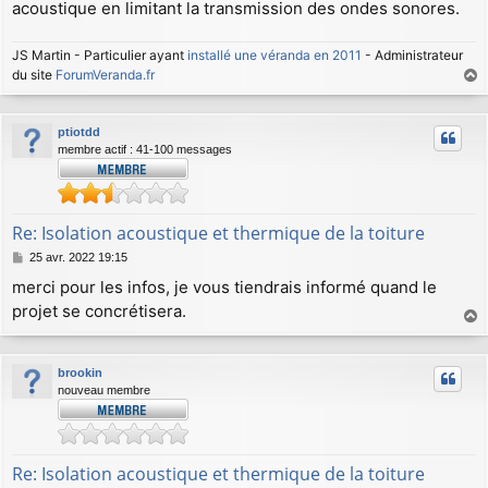
acoustique en limitant la transmission des ondes sonores.
JS Martin - Particulier ayant
installé une véranda en 2011
- Administrateur
du site
ForumVeranda.fr
a
u
ptiotdd
t
membre actif : 41-100 messages
Re: Isolation acoustique et thermique de la toiture
M
25 avr. 2022 19:15
e
merci pour les infos, je vous tiendrais informé quand le
s
projet se concrétisera.
s
a
a
g
u
e
brookin
t
nouveau membre
Re: Isolation acoustique et thermique de la toiture