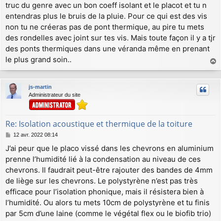
truc du genre avec un bon coeff isolant et le placot et tu n
s
a
entendras plus le bruis de la pluie. Pour ce qui est des vis
g
non tu ne créeras pas de pont thermique, au pire tu mets
e
des rondelles avec joint sur tes vis. Mais toute façon il y a tjr
des ponts thermiques dans une véranda même en prenant
le plus grand soin..
a
u
js-martin
t
Administrateur du site
Re: Isolation acoustique et thermique de la toiture
M
12 avr. 2022 08:14
e
J’ai peur que le placo vissé dans les chevrons en aluminium
s
prenne l’humidité lié à la condensation au niveau de ces
s
a
chevrons. Il faudrait peut-être rajouter des bandes de 4mm
g
de liège sur les chevrons. Le polystyrène n’est pas très
e
efficace pour l’isolation phonique, mais il résistera bien à
l’humidité. Ou alors tu mets 10cm de polystyrène et tu finis
par 5cm d’une laine (comme le végétal flex ou le biofib trio)