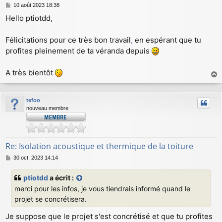
M
10 août 2023 18:38
e
Hello ptiotdd,
s
s
a
Félicitations pour ce très bon travail
,
en espérant que tu
g
profites pleinement de ta véranda depuis
e
A très bientôt
a
u
tefoo
t
nouveau membre
Re: Isolation acoustique et thermique de la toiture
M
30 oct. 2023 14:14
e
s
ptiotdd
a écrit :
s
merci pour les infos, je vous tiendrais informé quand le
a
g
projet se concrétisera.
e
Je suppose que le projet s'est concrétisé et que tu profites