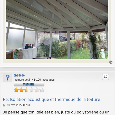
a
u
Jb85660
t
membre actif : 41-100 messages
Re: Isolation acoustique et thermique de la toiture
M
10 avr. 2022 05:31
e
Je pense que ton idée est bien, juste du polystyrène ou un
s