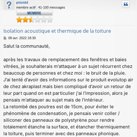
ptiotdd
membre actif : 41-100 messages
Isolation acoustique et thermique de la toiture
M
08 avr. 2022 18:30
e
Salut la communauté,
s
s
a
après les travaux de remplacement des fenêtres et baies
g
vitrées, je souhaiterais m'attaquer à un sujet récurrent chez
e
beaucoup de personnes et chez moi : le bruit de la pluie.
J'ai tenté d'avoir des informations sur le produit evolutop air
de chez akraplast mais bien compliqué d'avoir un retour de
leur part quand on est particulier j'ai l'impression, alors je
pensais m'attaquer au sujet mais de l'intérieur.
La retombé des poutres est de 15cm, pour éviter le
phénomène de condensation, je pensais venir coller /
siliconer des panneaux de polystyrène pour rendre
totalement étanche la surface, et étancher thermiquement
la toiture, puis terminer avec des panneaux phonique.