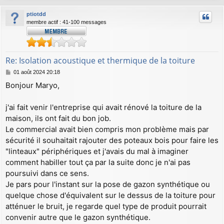
u
ptiotdd
t
membre actif : 41-100 messages
Re: Isolation acoustique et thermique de la toiture
M
01 août 2024 20:18
e
Bonjour Maryo,
s
s
a
j'ai fait venir l'entreprise qui avait rénové la toiture de la
g
maison, ils ont fait du bon job.
e
Le commercial avait bien compris mon problème mais par
sécurité il souhaitait rajouter des poteaux bois pour faire les
"linteaux" périphériques et j'avais du mal à imaginer
comment habiller tout ça par la suite donc je n'ai pas
poursuivi dans ce sens.
Je pars pour l'instant sur la pose de gazon synthétique ou
quelque chose d'équivalent sur le dessus de la toiture pour
atténuer le bruit, je regarde quel type de produit pourrait
convenir autre que le gazon synthétique.