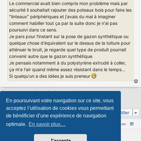
Le commercial avait bien compris mon problème mais par
sécurité il souhaitait rajouter des poteaux bois pour faire les
"linteaux" périphériques et j'avais du mal à imaginer
comment habiller tout ça par la suite donc je n'ai pas
poursuivi dans ce sens.
Je pars pour l'instant sur la pose de gazon synthétique ou
quelque chose d'équivalent sur le dessus de la toiture pour
atténuer le bruit, je regarde quel type de produit pourrait
convenir autre que le gazon synthétique.
Je pensais notamment à du polystyrène extrudé à coller,
ça m'a l'air quand même assez résistant dans le temps...
Si quelqu'un a des idées je suis preneur
a
u
Répondre
t
En poursuivant votre navigation sur ce site, vous
12 messages • Page
1
sur
1
acceptez l’utilisation de cookies vous permettant
Aller
de bénéficier d’une expérience de navigation
optimale.
En savoir plus…
Accueil du forum
Nous contacter
Développé par
phpBB
® Forum Software © phpBB Limited
J’accepte
Style par
Arty
&
halilesen