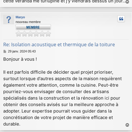
cette véranda me turlupine et j'y viendrais dessus un jour...
a
u
Maryo
t
nouveau membre
Re: Isolation acoustique et thermique de la toiture
M
29 janv. 2024 05:43
e
Bonjour à vous !
s
s
a
Il est parfois difficile de décider quel projet prioriser,
g
surtout lorsque d'autres aspects de la maison requièrent
e
également votre attention, comme la cuisine. Peut-être
pourriez-vous envisager de consulter des artisans
spécialisés dans la construction et la rénovation
ici
pour
obtenir des conseils avisés sur la meilleure approche à
adopter. Leur expertise pourrait vous guider dans la
concrétisation de votre projet de manière efficace et
durable.
a