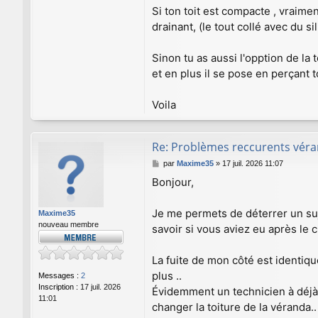
Si ton toit est compacte , vraim
drainant, (le tout collé avec du s
Sinon tu as aussi l'opption de la 
et en plus il se pose en perçant t
Voila
Re: Problèmes reccurents véran
M
par
Maxime35
»
17 juil. 2026 11:07
e
Bonjour,
s
s
a
Je me permets de déterrer un su
Maxime35
g
nouveau membre
savoir si vous aviez eu après le 
e
La fuite de mon côté est identiqu
plus ..
Messages :
2
Inscription :
17 juil. 2026
Évidemment un technicien à déjà ré
11:01
changer la toiture de la véranda..