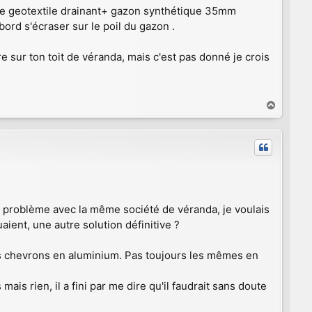
ttre geotextile drainant+ gazon synthétique 35mm
abord s'écraser sur le poil du gazon .
re sur ton toit de véranda, mais c'est pas donné je crois
H
a
u
t
 problème avec la même société de véranda, je voulais
ient, une autre solution définitive ?
 des chevrons en aluminium. Pas toujours les mêmes en
ais rien, il a fini par me dire qu'il faudrait sans doute