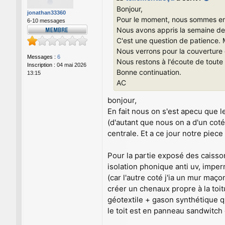
s
Bonjour,
a
jonathan33360
g
Pour le moment, nous sommes en 
6-10 messages
e
Nous avons appris la semaine der
C'est une question de patience. 
Nous verrons pour la couverture d
Messages :
6
Nous restons à l'écoute de toute b
Inscription :
04 mai 2026
Bonne continuation.
13:15
AC
bonjour,
En fait nous on s'est apecu que l
(d'autant que nous on a d'un cot
centrale. Et a ce jour notre piece 
Pour la partie exposé des caisso
isolation phonique anti uv, impe
(car l'autre coté j'ia un mur maç
créer un chenaux propre à la toit
géotextile + gason synthétique q
le toit est en panneau sandwitch