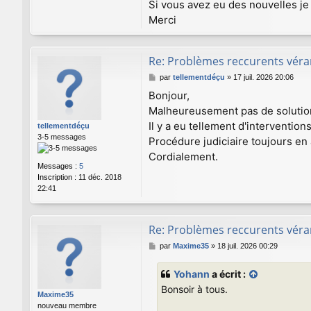
Si vous avez eu des nouvelles je 
Merci
Re: Problèmes reccurents véran
M
par
tellementdéçu
»
17 juil. 2026 20:06
e
Bonjour,
s
Malheureusement pas de solutio
s
a
Il y a eu tellement d'intervention
tellementdéçu
g
3-5 messages
Procédure judiciaire toujours en 
e
Cordialement.
Messages :
5
Inscription :
11 déc. 2018
22:41
Re: Problèmes reccurents véran
M
par
Maxime35
»
18 juil. 2026 00:29
e
s
Yohann
a écrit :
s
Bonsoir à tous.
a
Maxime35
g
nouveau membre