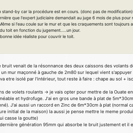
stand-by car la procédure est en cours. (donc pas de modification)
nière que l'expert judiciaire demandait au juge 6 mois de plus pour 
Même si l'eau coule sur le mur et que les craquements sont toujours a
u toit en fonction du jugement.....un jour.
onne idée réaliste pour couvrir le toit.
e bruit venait de la résonnance des deux caissons des volants de
é un mur maçonné à gauche de 2m80 sur lequel vient s'appuyer l
va etre isolé par l'intérieur, tout reste à faire : chape au sol + i
ns de volets roulants -> je vais opter pour mettre de la Ouate e
rméable et hydrofuge. J'ai en gros une bande à plat de 5m*30c
onné). J'ai aussi un raccord en Zinc de 6m*30cm à plat (normal c
ure initial de la maison) la aussi je pense mettre le meme produi
ui casse la goutte)
 dernière génération 95mm qui absorbe le bruit justement et il