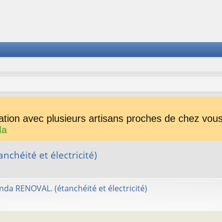
tion avec plusieurs artisans proches de chez vous 
da
chéité et électricité)
her
herche avancée
da RENOVAL. (étanchéité et électricité)