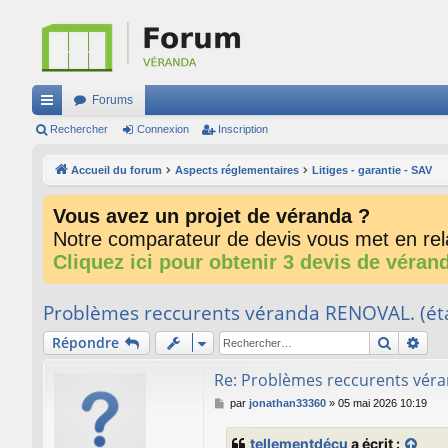
Forums
ac
Rechercher
Connexion
Inscription
co
Accueil du forum
Aspects réglementaires
Litiges - garantie - SAV
ur
Vous avez un projet de véranda ?
ci
Notre comparateur de devis vous met en rela
s
Cliquez ici pour obtenir 3 devis de véran
Problèmes reccurents véranda RENOVAL. (étan
Recherc
Rec
Répondre
Re: Problèmes reccurents véran
M
par
jonathan33360
»
05 mai 2026 10:19
e
s
tellementdéçu
a écrit :