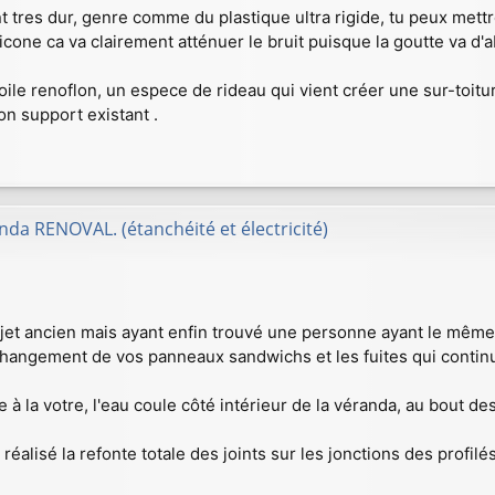
ent tres dur, genre comme du plastique ultra rigide, tu peux me
ilicone ca va clairement atténuer le bruit puisque la goutte va d'
toile renoflon, un espece de rideau qui vient créer une sur-toitu
on support existant .
da RENOVAL. (étanchéité et électricité)
jet ancien mais ayant enfin trouvé une personne ayant le même
changement de vos panneaux sandwichs et les fuites qui continua
e à la votre, l'eau coule côté intérieur de la véranda, au bout
alisé la refonte totale des joints sur les jonctions des profilés m