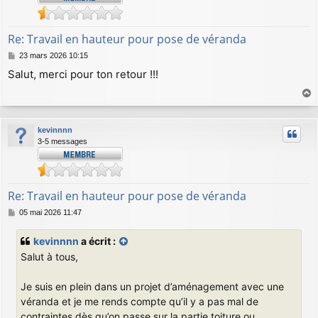
Re: Travail en hauteur pour pose de véranda
M
23 mars 2026 10:15
e
Salut, merci pour ton retour !!!
s
s
a
a
g
u
e
kevinnnn
t
3-5 messages
Re: Travail en hauteur pour pose de véranda
M
05 mai 2026 11:47
e
s
kevinnnn
a écrit :
s
Salut à tous,
a
g
e
Je suis en plein dans un projet d’aménagement avec une
véranda et je me rends compte qu’il y a pas mal de
contraintes dès qu’on passe sur la partie toiture ou