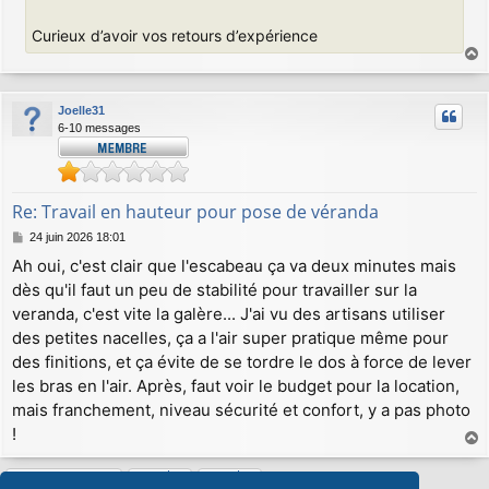
Curieux d’avoir vos retours d’expérience
a
u
Joelle31
t
6-10 messages
Re: Travail en hauteur pour pose de véranda
M
24 juin 2026 18:01
e
Ah oui, c'est clair que l'escabeau ça va deux minutes mais
s
dès qu'il faut un peu de stabilité pour travailler sur la
s
a
veranda, c'est vite la galère... J'ai vu des artisans utiliser
g
des petites nacelles, ça a l'air super pratique même pour
e
des finitions, et ça évite de se tordre le dos à force de lever
les bras en l'air. Après, faut voir le budget pour la location,
mais franchement, niveau sécurité et confort, y a pas photo
!
a
u
Répondre