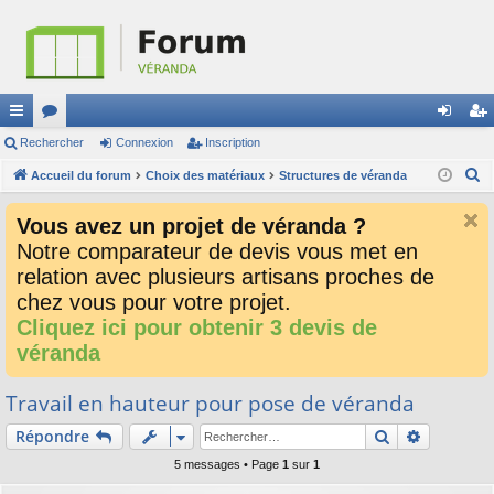
ac
Rechercher
or
Connexion
Inscription
on
ns
R
co
Accueil du forum
u
Choix des matériaux
Structures de véranda
ne
cri
e
ur
m
xi
pti
Vous avez un projet de véranda ?
c
ci
s
on
on
Notre comparateur de devis vous met en
h
relation avec plusieurs artisans proches de
e
s
r
chez vous pour votre projet.
c
Cliquez ici pour obtenir 3 devis de
h
véranda
e
r
Travail en hauteur pour pose de véranda
Rechercher
Recherch
Répondre
5 messages • Page
1
sur
1