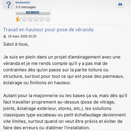
kevinnnn
3-5 messages
Travail en hauteur pour pose de véranda
M
19 mars 2026 10:33
e
Salut à tous,
s
s
a
Je suis en plein dans un projet d’aménagement avec une
g
véranda et je me rends compte qu’il y a pas mal de
e
contraintes dès qu’on passe sur la partie toiture ou
structure, surtout pour tout ce qui est pose des panneaux,
éclairage ou finitions en hauteur.
Autant pour la maçonnerie ou les bases ça va, mais dès qu’il
faut travailler proprement au-dessus (pose de vitrage,
joints, éclairage extérieur, stores, etc.), les solutions
classiques type escabeau ou petit échafaudage deviennent
vite limites, surtout quand on veut être précis et éviter de
faire des erreurs ou d’abîmer l’installation.