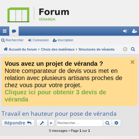
ac
Rechercher
or
Connexion
Inscription
on
ns
R
co
Accueil du forum
u
Choix des matériaux
Structures de véranda
ne
cri
e
ur
m
xi
pti
Vous avez un projet de véranda ?
c
ci
s
on
on
Notre comparateur de devis vous met en
h
relation avec plusieurs artisans proches de
e
s
r
chez vous pour votre projet.
c
Cliquez ici pour obtenir 3 devis de
h
véranda
e
r
Travail en hauteur pour pose de véranda
Rechercher
Recherch
Répondre
5 messages • Page
1
sur
1