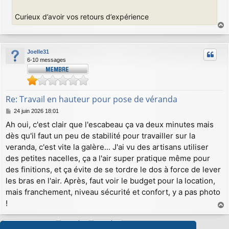
Curieux d’avoir vos retours d’expérience
a
u
Joelle31
t
6-10 messages
Re: Travail en hauteur pour pose de véranda
M
24 juin 2026 18:01
e
Ah oui, c'est clair que l'escabeau ça va deux minutes mais
s
dès qu'il faut un peu de stabilité pour travailler sur la
s
a
veranda, c'est vite la galère... J'ai vu des artisans utiliser
g
des petites nacelles, ça a l'air super pratique même pour
e
des finitions, et ça évite de se tordre le dos à force de lever
les bras en l'air. Après, faut voir le budget pour la location,
mais franchement, niveau sécurité et confort, y a pas photo
!
a
u
Répondre