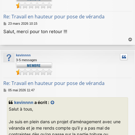
Re: Travail en hauteur pour pose de véranda
M
23 mars 2026 10:15
e
Salut, merci pour ton retour !!!
s
s
a
a
g
u
e
kevinnnn
t
3-5 messages
Re: Travail en hauteur pour pose de véranda
M
05 mai 2026 11:47
e
s
kevinnnn
a écrit :
s
Salut à tous,
a
g
e
Je suis en plein dans un projet d’aménagement avec une
véranda et je me rends compte qu’il y a pas mal de
contraintes dès qu’on passe sur la partie toiture ou