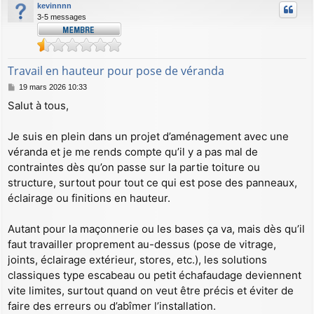
kevinnnn
3-5 messages
Travail en hauteur pour pose de véranda
M
19 mars 2026 10:33
e
Salut à tous,
s
s
a
Je suis en plein dans un projet d’aménagement avec une
g
véranda et je me rends compte qu’il y a pas mal de
e
contraintes dès qu’on passe sur la partie toiture ou
structure, surtout pour tout ce qui est pose des panneaux,
éclairage ou finitions en hauteur.
Autant pour la maçonnerie ou les bases ça va, mais dès qu’il
faut travailler proprement au-dessus (pose de vitrage,
joints, éclairage extérieur, stores, etc.), les solutions
classiques type escabeau ou petit échafaudage deviennent
vite limites, surtout quand on veut être précis et éviter de
faire des erreurs ou d’abîmer l’installation.