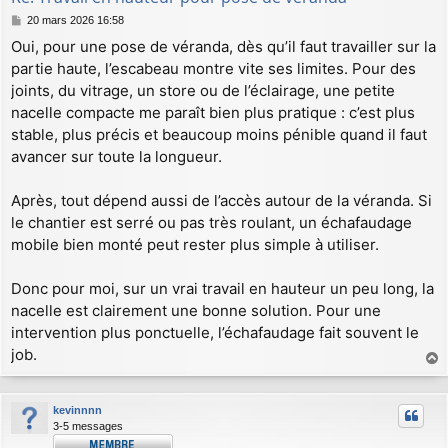
M
20 mars 2026 16:58
e
Oui, pour une pose de véranda, dès qu’il faut travailler sur la
s
partie haute, l’escabeau montre vite ses limites. Pour des
s
a
joints, du vitrage, un store ou de l’éclairage, une petite
g
nacelle compacte me paraît bien plus pratique : c’est plus
e
stable, plus précis et beaucoup moins pénible quand il faut
avancer sur toute la longueur.
Après, tout dépend aussi de l’accès autour de la véranda. Si
le chantier est serré ou pas très roulant, un échafaudage
mobile bien monté peut rester plus simple à utiliser.
Donc pour moi, sur un vrai travail en hauteur un peu long, la
nacelle est clairement une bonne solution. Pour une
intervention plus ponctuelle, l’échafaudage fait souvent le
job.
a
u
kevinnnn
t
3-5 messages