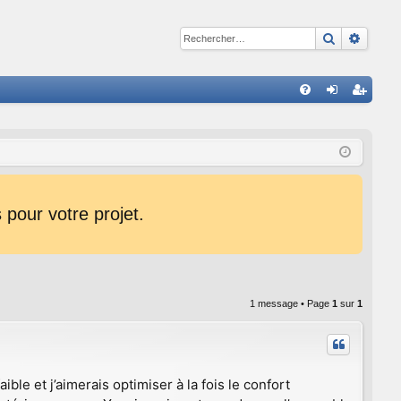
Recherche
Reche
R
FA
on
ns
Q
ne
cri
xi
pti
on
on
pour votre projet.
1 message • Page
1
sur
1
ble et j’aimerais optimiser à la fois le confort