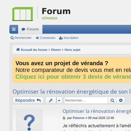
Forums
ac
Rechercher
Connexion
Inscription
co
Accueil du forum
Divers
Hors sujet
ur
Vous avez un projet de véranda ?
ci
Notre comparateur de devis vous met en rela
s
Cliquez ici pour obtenir 3 devis de véran
Optimiser la rénovation énergétique de son
Recherc
Rec
Répondre
Optimiser la rénovation énerg
M
par
Paterne
»
09 mai 2026 13:46
e
Je réfléchis actuellement à l’amé
s