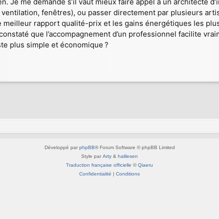
en. Je me demande s’il vaut mieux faire appel à un architecte 
, ventilation, fenêtres), ou passer directement par plusieurs art
le meilleur rapport qualité-prix et les gains énergétiques les pl
nstaté que l’accompagnement d’un professionnel facilite vraiment
este plus simple et économique ?
Développé par
phpBB
® Forum Software © phpBB Limited
Style par
Arty
&
halilesen
Traduction française officielle
©
Qiaeru
Confidentialité
|
Conditions