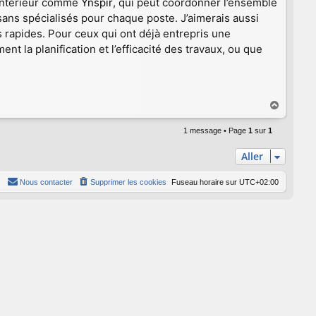
d’intérieur comme
Ynspir
, qui peut coordonner l’ensemble
isans spécialisés pour chaque poste. J’aimerais aussi
us rapides. Pour ceux qui ont déjà entrepris une
 la planification et l’efficacité des travaux, ou que
H
a
u
1 message • Page
1
sur
1
t
Aller
Nous contacter
Supprimer les cookies
Fuseau horaire sur
UTC+02:00