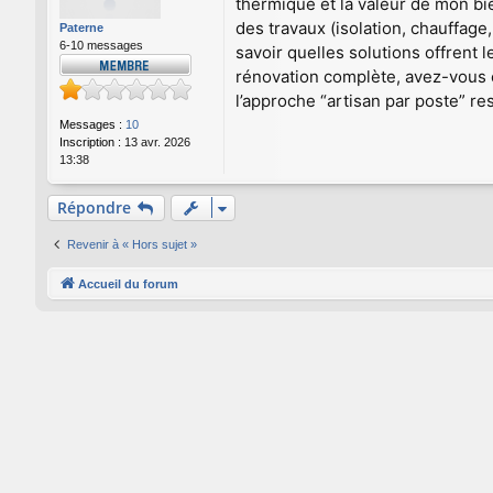
thermique et la valeur de mon bi
s
a
des travaux (isolation, chauffage
Paterne
g
6-10 messages
savoir quelles solutions offrent 
e
rénovation complète, avez-vous co
l’approche “artisan par poste” r
Messages :
10
Inscription :
13 avr. 2026
13:38
Répondre
Revenir à « Hors sujet »
Accueil du forum