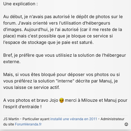
e
Une explication :
s
s
a
Au début, je n'avais pas autorisé le dépôt de photos sur le
g
forum. J'avais orienté vers l'utilisation d'hébergeurs
e
d'images. Aujourd'hui, je l'ai autorisé (car il me reste de la
place) mais c'est possible que je bloque ce service si
l'espace de stockage que je paie est saturé.
Bref, je préfère que vous utilisiez la solution de l'hébergeur
externe.
Mais, si vous êtes bloqué pour déposer vos photos ou si
vous préférez la solution "interne" décrite par Manuj, je
vous laisse ce service actif.
A vos photos et bravo Jojo
merci à Milouze et Manuj pour
l'esprit d'entraide !
JS Martin - Particulier ayant
installé une véranda en 2011
- Administrateur
du site
ForumVeranda.fr
a