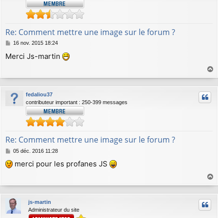
Re: Comment mettre une image sur le forum ?
M
16 nov. 2015 18:24
e
Merci Js-martin
s
s
a
a
g
u
e
fedaliou37
t
contributeur important : 250-399 messages
Re: Comment mettre une image sur le forum ?
M
05 déc. 2016 11:28
e
merci pour les profanes JS
s
s
a
a
g
u
e
js-martin
t
Administrateur du site