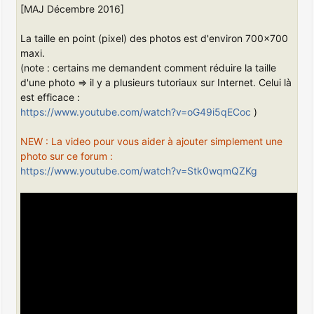
[MAJ Décembre 2016]
a
g
e
La taille en point (pixel) des photos est d'environ 700x700
maxi.
(note : certains me demandent comment réduire la taille
d'une photo => il y a plusieurs tutoriaux sur Internet. Celui là
est efficace :
https://www.youtube.com/watch?v=oG49i5qECoc
)
NEW : La video pour vous aider à ajouter simplement une
photo sur ce forum :
https://www.youtube.com/watch?v=Stk0wqmQZKg