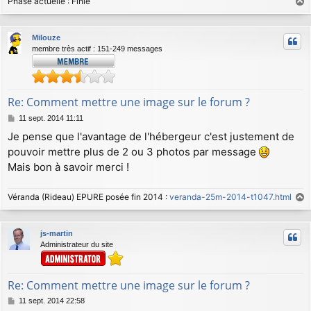
Phase actuelle : Finie
a
u
Milouze
t
membre très actif : 151-249 messages
Re: Comment mettre une image sur le forum ?
M
11 sept. 2014 11:11
e
Je pense que l'avantage de l'hébergeur c'est justement de
s
pouvoir mettre plus de 2 ou 3 photos par message
s
a
Mais bon à savoir merci !
g
e
Véranda (Rideau) EPURE posée fin 2014 :
veranda-25m-2014-t1047.html
a
u
js-martin
t
Administrateur du site
Re: Comment mettre une image sur le forum ?
M
11 sept. 2014 22:58