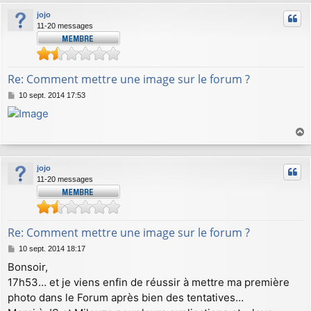
jojo
11-20 messages
Re: Comment mettre une image sur le forum ?
M
10 sept. 2014 17:53
e
s
s
a
a
g
u
e
jojo
t
11-20 messages
Re: Comment mettre une image sur le forum ?
M
10 sept. 2014 18:17
e
Bonsoir,
s
17h53… et je viens enfin de réussir à mettre ma première
s
a
photo dans le Forum après bien des tentatives…
g