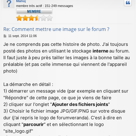
Manuj
t
membre très actif : 151-249 messages
Re: Comment mettre une image sur le forum ?
M
11 sept. 2014 11:06
e
Je ne comprends pas cette histoire de photo. J'ai toujours
s
posté des photos en utilisant le stockage
interne
au forum.
s
a
Il faut juste à peu près tailler les images à la bonne taille au
g
préalable (et pas celle immense qui viennent de l'appareil
e
photo)
La démarche en détail :
1) démarrer un message vide (par exemple en cliquant sur
"Répondre" de cette page, ce que je viens de faire
2) cliquer sur l'onglet "
Ajouter des fichiers joints
"
3) Choisir le fichier image JPG/GIF/PNG sur votre disque
dur (j'ai repris le logo de forumveranda). C'est à dire en
cliquant "
parcourir
" et en sélectionnant le logo
"site_logo.gif"