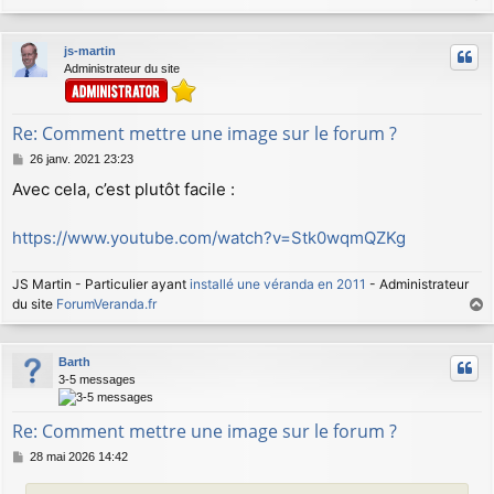
a
u
js-martin
t
Administrateur du site
Re: Comment mettre une image sur le forum ?
M
26 janv. 2021 23:23
e
Avec cela, c’est plutôt facile :
s
s
a
https://www.youtube.com/watch?v=Stk0wqmQZKg
g
e
JS Martin - Particulier ayant
installé une véranda en 2011
- Administrateur
du site
ForumVeranda.fr
a
u
Barth
t
3-5 messages
Re: Comment mettre une image sur le forum ?
M
28 mai 2026 14:42
e
s