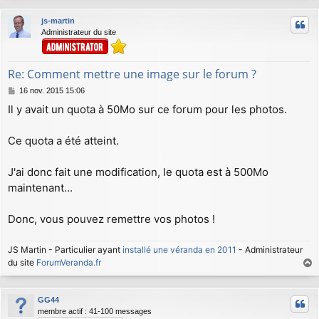
u
js-martin
t
Administrateur du site
Re: Comment mettre une image sur le forum ?
M
16 nov. 2015 15:06
e
Il y avait un quota à 50Mo sur ce forum pour les photos.
s
s
a
Ce quota a été atteint.
g
e
J'ai donc fait une modification, le quota est à 500Mo
maintenant...
Donc, vous pouvez remettre vos photos !
JS Martin - Particulier ayant
installé une véranda en 2011
- Administrateur
du site
ForumVeranda.fr
a
u
GG44
t
membre actif : 41-100 messages