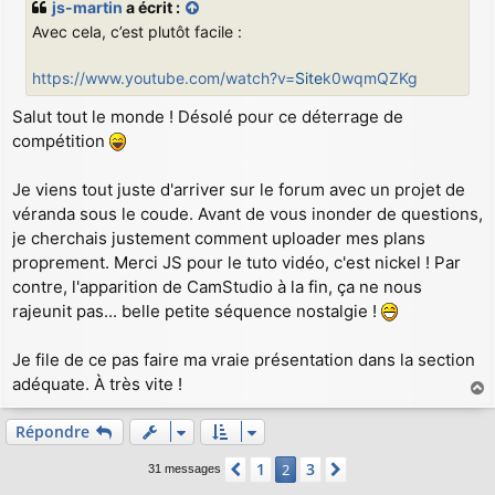
js-martin
a écrit :
s
Avec cela, c’est plutôt facile :
a
g
e
https://www.youtube.com/watch?v=
Site
k0wqmQZKg
Salut tout le monde ! Désolé pour ce déterrage de
compétition
Je viens tout juste d'arriver sur le forum avec un projet de
véranda sous le coude. Avant de vous inonder de questions,
je cherchais justement comment uploader mes plans
proprement. Merci JS pour le tuto vidéo, c'est nickel ! Par
contre, l'apparition de CamStudio à la fin, ça ne nous
rajeunit pas... belle petite séquence nostalgie !
Je file de ce pas faire ma vraie présentation dans la section
adéquate. À très vite !
a
u
Répondre
t
1
3
Précédent
2
Suivant
31 messages