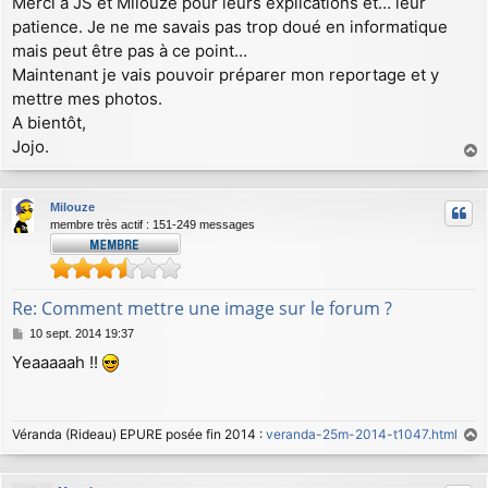
Merci à JS et Milouze pour leurs explications et… leur
e
patience. Je ne me savais pas trop doué en informatique
mais peut être pas à ce point…
Maintenant je vais pouvoir préparer mon reportage et y
mettre mes photos.
A bientôt,
Jojo.
a
u
Milouze
t
membre très actif : 151-249 messages
Re: Comment mettre une image sur le forum ?
M
10 sept. 2014 19:37
e
Yeaaaaah !!
s
s
a
g
Véranda (Rideau) EPURE posée fin 2014 :
veranda-25m-2014-t1047.html
e
a
u