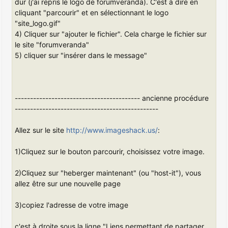
dur (j'ai repris le logo de forumveranda). C'est à dire en
cliquant "parcourir" et en sélectionnant le logo
"site_logo.gif"
4) Cliquer sur "ajouter le fichier". Cela charge le fichier sur
le site "forumveranda"
5) cliquer sur "insérer dans le message"
----------------------------------------- ancienne procédure
-----------------------------------------------
Allez sur le site
http://www.imageshack.us/
:
1)Cliquez sur le bouton parcourir, choisissez votre image.
2)Cliquez sur "heberger maintenant" (ou "host-it"), vous
allez être sur une nouvelle page
3)copiez l'adresse de votre image
c'est à droite sous la ligne "Liens permettant de partager