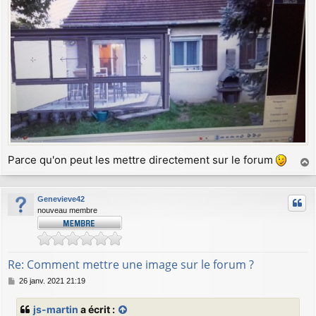
g
e
Parce qu'on peut les mettre directement sur le forum
a
u
Genevieve42
t
nouveau membre
Re: Comment mettre une image sur le forum ?
M
26 janv. 2021 21:19
e
s
js-martin
a écrit :
s