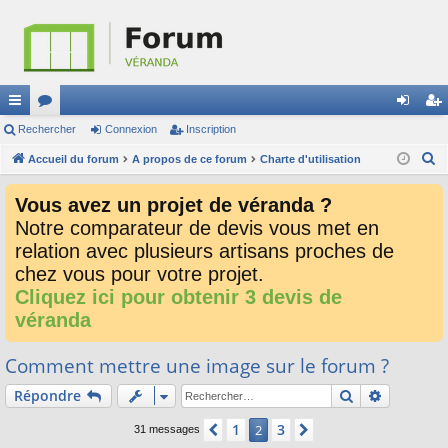
ac
Rechercher
or
Connexion
Inscription
on
ns
R
co
Accueil du forum
u
A propos de ce forum
Charte d'utilisation
ne
cri
e
ur
m
xi
pti
Vous avez un projet de véranda ?
c
ci
s
on
on
Notre comparateur de devis vous met en
h
relation avec plusieurs artisans proches de
e
s
r
chez vous pour votre projet.
c
Cliquez ici pour obtenir 3 devis de
h
véranda
e
r
Comment mettre une image sur le forum ?
Rechercher
Recherch
Répondre
1
3
Précédent
2
Suivant
31 messages