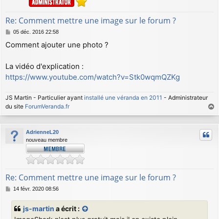
Re: Comment mettre une image sur le forum ?
M
05 déc. 2016 22:58
e
Comment ajouter une photo ?
s
s
a
La vidéo d'explication :
g
https://www.youtube.com/watch?v=Stk0wqmQZKg
e
JS Martin - Particulier ayant
installé une véranda en 2011
- Administrateur
du site
ForumVeranda.fr
a
u
AdrienneL20
t
nouveau membre
Re: Comment mettre une image sur le forum ?
M
14 févr. 2020 08:56
e
s
js-martin
a écrit :
s