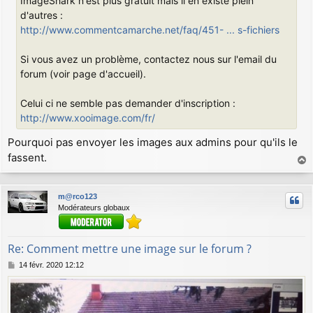
ImageShark n'est plus gratuit mais il en existe plein
a
g
d'autres :
e
http://www.commentcamarche.net/faq/451- ... s-fichiers
Si vous avez un problème, contactez nous sur l'email du
forum (voir page d'accueil).
Celui ci ne semble pas demander d'inscription :
http://www.xooimage.com/fr/
Pourquoi pas envoyer les images aux admins pour qu'ils le
fassent.
a
u
m@rco123
t
Modérateurs globaux
Re: Comment mettre une image sur le forum ?
M
14 févr. 2020 12:12
e
s
s
a