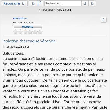
Rechercher
Recherch
Répondre
4 messages • Page
1
sur
1
remiledoux
nouveau membre
Isolation thermique véranda
M
28 août 2025 14:03
e
Salut à tous,
s
Je commence à réfléchir sérieusement à l’isolation de ma
s
a
future véranda et je me rends compte que c’est pas si
g
simple… On parle de verre, de polycarbonate, de panneaux
e
isolants, mais je suis un peu perdue sur ce qui fonctionne
vraiment au quotidien. Certains disent que le polycarbonate
garde trop la chaleur ou se dégrade avec le temps, d’autres
vantent le verre mais niveau budget et entretien ça fait
réfléchir. Moi je cherche surtout à pas avoir une véranda
surchauffée l’été et glaciale l’hiver. Est-ce que vous avez
des retours concrets sur ce qui marche vraiment ? Pas juste