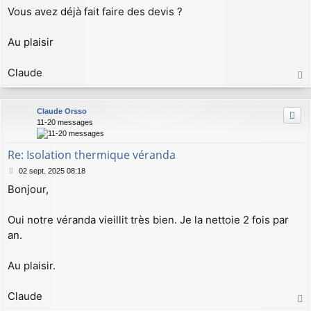
Vous avez déjà fait faire des devis ?
Au plaisir
Claude
a
u
Claude Orsso
t
11-20 messages
Re: Isolation thermique véranda
M
02 sept. 2025 08:18
e
Bonjour,
s
s
a
Oui notre véranda vieillit très bien. Je la nettoie 2 fois par
g
an.
e
Au plaisir.
Claude