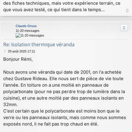
des fiches techniques, mais votre expérience terrain, ce
que vous avez testé, ce qui tient dans le temps…
a
u
Claude Orsso
t
11-20 messages
Re: Isolation thermique véranda
M
29 août 2025 17:11
e
Bonjour Rémi,
s
s
a
Nous avons une véranda qui date de 2001, on l'a achetée
g
chez Gustave Rideau. Elle nous sert de pièce de vie toute
e
l'année. En toiture on a une moitié en panneaux de
polycarbonate (pour ne pas perdre trop de lumière dans la
cuisine), et une autre moitié par des panneaux isolants en
32mm.
C'est certain que le polycarbonate est moins bon que le
verre ou les panneaux isolants, mais comme nous sommes
exposés nord, il ne fait pas trop chaud en été.