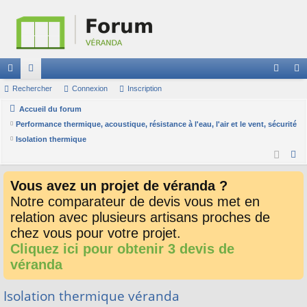
ac
Rechercher
or
Connexion
Inscription
on
ns
co
Accueil du forum
u
ne
cri
Performance thermique, acoustique, résistance à l'eau, l'air et le vent, sécurité
ur
m
xi
pti
Isolation thermique
ci
s
on
on
R
e
s
Vous avez un projet de véranda ?
c
Notre comparateur de devis vous met en
h
relation avec plusieurs artisans proches de
e
chez vous pour votre projet.
r
c
Cliquez ici pour obtenir 3 devis de
h
véranda
e
r
Isolation thermique véranda