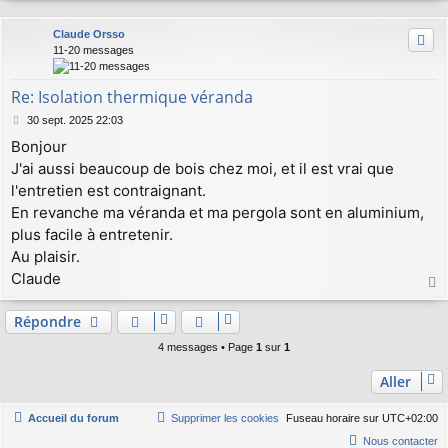
a
u
Claude Orsso
t
11-20 messages
Re: Isolation thermique véranda
M
30 sept. 2025 22:03
e
Bonjour
s
J'ai aussi beaucoup de bois chez moi, et il est vrai que
s
a
l'entretien est contraignant.
g
En revanche ma véranda et ma pergola sont en aluminium,
e
plus facile à entretenir.
Au plaisir.
Claude
a
u
Répondre
t
4 messages • Page
1
sur
1
Aller
Accueil du forum
Supprimer les cookies
Fuseau horaire sur
UTC+02:00
Nous contacter